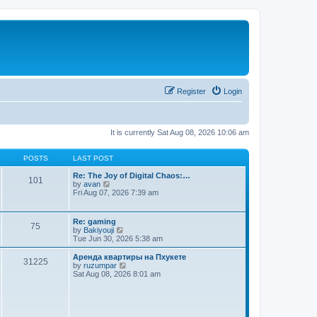
Register
Login
It is currently Sat Aug 08, 2026 10:06 am
POSTS
LAST POST
Re: The Joy of Digital Chaos:…
101
V
by
avan
i
Fri Aug 07, 2026 7:39 am
e
w
t
Re: gaming
75
h
V
by
Bakiyouji
e
i
Tue Jun 30, 2026 5:38 am
l
e
a
w
Аренда квартиры на Пхукете
t
31225
t
V
by
ruzumpar
e
h
i
Sat Aug 08, 2026 8:01 am
s
e
e
t
l
w
p
a
t
o
t
h
s
e
e