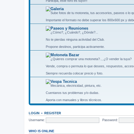
Participa, este foro es tuyo!!!
Galeria
Sube fotos de tu motoneta, tus accesorios, paseos o lo 
Importante el formato no debe superar los 800x600 px y debe
Paseos y Reuniones
¿Cómo?, ¿Cuándo?, ¿Dónde?...
No te pierdas ninguna actividad del Club.
Propone destinos, participa activamente.
Motoneta Bazar
¿Quieres comprar una motoneta?.., ¿O vender la tuya?
Vende, compra o permuta lo que desees, respuestos, acceso
Siempre recuerda colocar precio y foto.
Vespa Tecnica
Mecánica, electricidad, pintura, etc.
Cuentanos tus problemas y/o dudas.
Aporta con manuales y libros técnicos.
LOGIN
•
REGISTER
Username:
Password:
WHO IS ONLINE