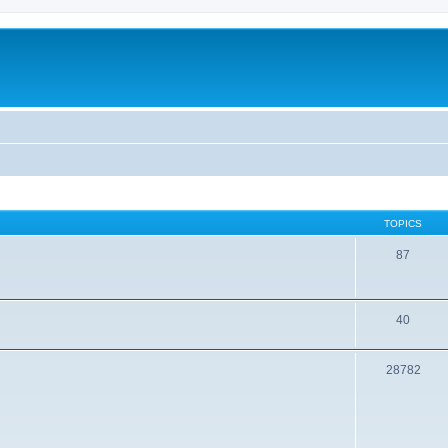
TOPICS
87
40
28782