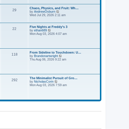
t
s
l
t
a
Chaos, Physics, and Fruit: Wh…
p
29
t
V
by
AndrewOsburn
o
e
i
Wed Jul 29, 2026 2:11 am
s
s
e
t
t
w
p
t
Five Nights at Freddy’s 3
o
22
h
V
by
ethan689
s
e
i
Mon Aug 03, 2026 4:07 am
t
l
e
a
w
t
t
e
h
s
e
From Sideline to Touchdown: U…
t
118
l
V
by
Brandonartwright
p
a
i
Thu Aug 06, 2026 9:22 am
o
t
e
s
e
w
t
s
t
t
h
p
e
The Minimalist Pursuit of Gro…
o
292
l
V
by
NicholasCorin
s
a
i
Mon Aug 03, 2026 7:59 am
t
t
e
e
w
s
t
t
h
p
e
o
l
s
a
t
t
e
s
t
p