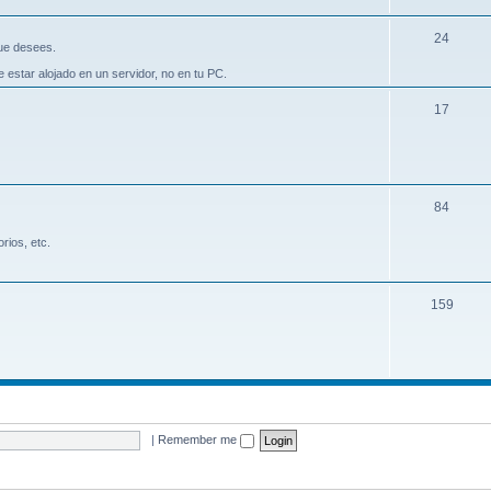
24
que desees.
 estar alojado en un servidor, no en tu PC.
17
84
rios, etc.
159
|
Remember me