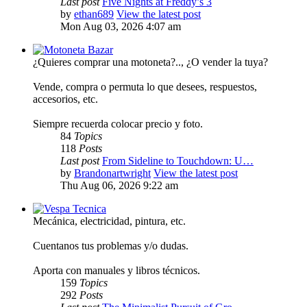
Last post
Five Nights at Freddy’s 3
by
ethan689
View the latest post
Mon Aug 03, 2026 4:07 am
Motoneta Bazar
¿Quieres comprar una motoneta?.., ¿O vender la tuya?
Vende, compra o permuta lo que desees, respuestos,
accesorios, etc.
Siempre recuerda colocar precio y foto.
84
Topics
118
Posts
Last post
From Sideline to Touchdown: U…
by
Brandonartwright
View the latest post
Thu Aug 06, 2026 9:22 am
Vespa Tecnica
Mecánica, electricidad, pintura, etc.
Cuentanos tus problemas y/o dudas.
Aporta con manuales y libros técnicos.
159
Topics
292
Posts