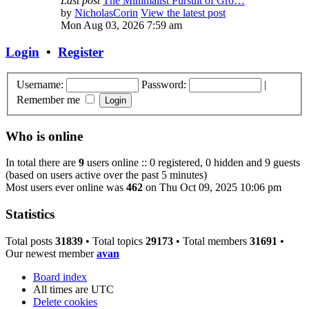
Last post
The Minimalist Pursuit of Gro…
by
NicholasCorin
View the latest post
Mon Aug 03, 2026 7:59 am
Login
•
Register
Username:
Password:
|
Remember me
Who is online
In total there are
9
users online :: 0 registered, 0 hidden and 9 guests
(based on users active over the past 5 minutes)
Most users ever online was
462
on Thu Oct 09, 2025 10:06 pm
Statistics
Total posts
31839
• Total topics
29173
• Total members
31691
•
Our newest member
avan
Board index
All times are
UTC
Delete cookies