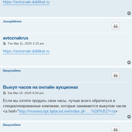
s
https://avtoznak-dublikat.ru
t
Josephblono
avtoznakrus
P
Tue Mar 11, 2025 2:15 pm
o
s
https://avtoznak-dublikat.ru
t
DwayneDew
Выкуп часов на онлайн аукционах
P
Sat Mar 15, 2025 9:33 pm
o
s
Если вы хотите продать свои часы, лучше всего обратиться в
t
специализированные компании, которые занимаются выкупом часов
<a href="
http://moviescript.bplaced.net/index.ph ... %D0%B2?</a
>
DwayneDew