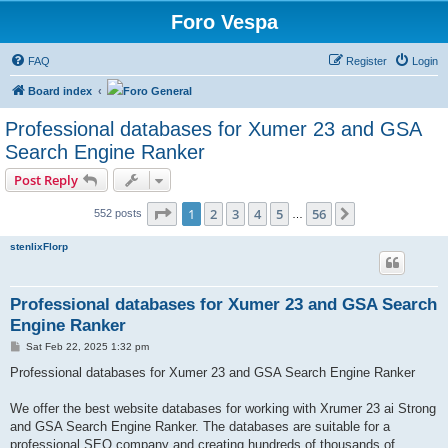
Foro Vespa
FAQ
Register
Login
Board index
Foro General
Professional databases for Xumer 23 and GSA
Search Engine Ranker
Post Reply
Page
1
of
56
1
2
3
4
5
56
Next
552 posts
…
stenlixFlorp
Professional databases for Xumer 23 and GSA Search
Engine Ranker
P
Sat Feb 22, 2025 1:32 pm
o
s
Professional databases for Xumer 23 and GSA Search Engine Ranker
t
We offer the best website databases for working with Xrumer 23 ai Strong
and GSA Search Engine Ranker. The databases are suitable for a
professional SEO company and creating hundreds of thousands of