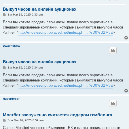
Выкуп часов на онлайн аукционах
P
Sat Mar 15, 2025 9:33 pm
o
s
Если вы хотите продать свои часы, лучше всего обратиться в
t
специализированные компании, которые занимаются выкупом часов
<a href="
http://moviescript.bplaced.net/index.ph ... %D0%B2?</a
>
DwayneDew
Выкуп часов на онлайн аукционах
P
Sat Mar 15, 2025 9:34 pm
o
s
Если вы хотите продать свои часы, лучше всего обратиться в
t
специализированные компании, которые занимаются выкупом часов
<a href="
http://moviescript.bplaced.net/index.ph ... %D0%B2?</a
>
Hubertbreaf
Mocтбет заслуженно считается лидером гемблинга
P
Sun Mar 16, 2025 8:59 am
o
s
Casino Mostbet успешно объединяет БК и слоты, занимая топовые