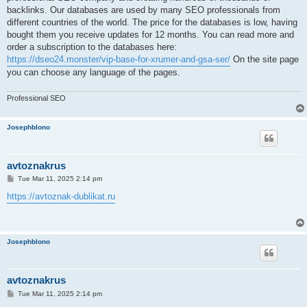
backlinks. Our databases are used by many SEO professionals from
different countries of the world. The price for the databases is low, having
bought them you receive updates for 12 months. You can read more and
order a subscription to the databases here:
https://dseo24.monster/vip-base-for-xrumer-and-gsa-ser/
On the site page
you can choose any language of the pages.
Professional SEO
Josephblono
avtoznakrus
P
Tue Mar 11, 2025 2:14 pm
o
s
https://avtoznak-dublikat.ru
t
Josephblono
avtoznakrus
P
Tue Mar 11, 2025 2:14 pm
o