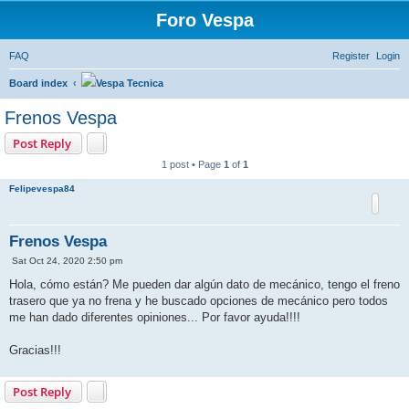
Foro Vespa
FAQ
Register
Login
Board index
Vespa Tecnica
Frenos Vespa
Post Reply
1 post • Page
1
of
1
Felipevespa84
Frenos Vespa
P
Sat Oct 24, 2020 2:50 pm
o
s
Hola, cómo están? Me pueden dar algún dato de mecánico, tengo el freno
t
trasero que ya no frena y he buscado opciones de mecánico pero todos
me han dado diferentes opiniones... Por favor ayuda!!!!
Gracias!!!
Post Reply