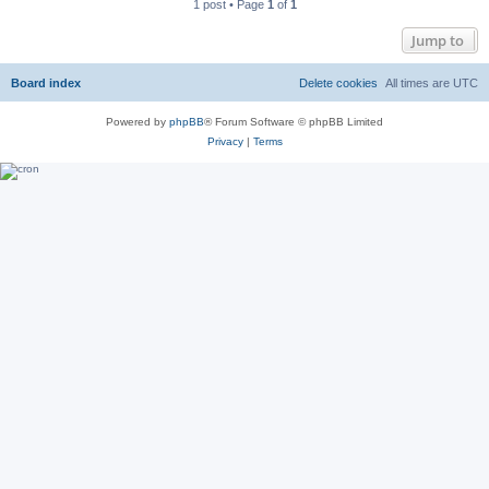
1 post • Page
1
of
1
Jump to
Board index
Delete cookies
All times are
UTC
Powered by
phpBB
® Forum Software © phpBB Limited
Privacy
|
Terms