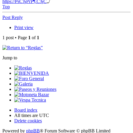
https://РѕСЂРґР¶.СЂС
„/
Top
Post Reply
Print view
1 post • Page
1
of
1
Return to “
Reglas”
Jump to
Reglas
BIENVENIDA
Foro General
Galeria
Paseos y Reuniones
Motoneta Bazar
Vespa Tecnica
Board index
All times are
UTC
Delete cookies
Powered by
phpBB
® Forum Software © phpBB Limited