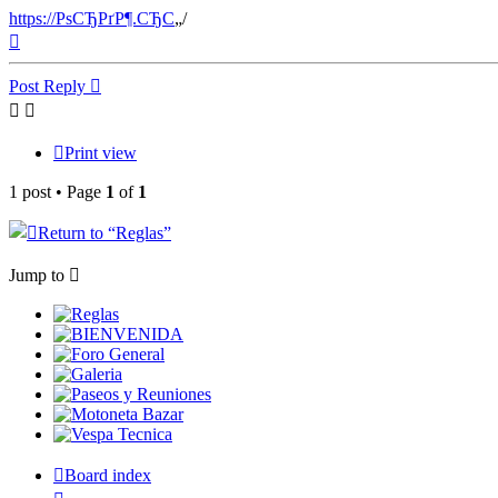
https://РѕСЂРґР¶.СЂС
„/
Top
Post Reply
Print view
1 post • Page
1
of
1
Return to “
Reglas”
Jump to
Reglas
BIENVENIDA
Foro General
Galeria
Paseos y Reuniones
Motoneta Bazar
Vespa Tecnica
Board index